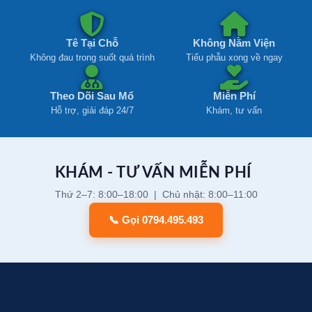
Tê Tại Chỗ
Không Nằm Viện
Không đau trong suốt quá trình
Tiểu phẫu xong về ngay
Theo Dõi Sau Mổ
Miễn Phí
Hỗ trợ, giải đáp 24/7
Khám, tư vấn
KHÁM - TƯ VẤN MIỄN PHÍ
Thứ 2–7: 8:00–18:00 | Chủ nhật: 8:00–11:00
📞 Gọi 0794.495.493