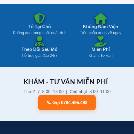
Tê Tại Chỗ
Không Nằm Viện
Không đau trong suốt quá trình
Tiểu phẫu xong về ngay
Theo Dõi Sau Mổ
Miễn Phí
Hỗ trợ, giải đáp 24/7
Khám, tư vấn
KHÁM - TƯ VẤN MIỄN PHÍ
Thứ 2–7: 8:00–18:00 | Chủ nhật: 8:00–11:00
📞 Gọi 0794.495.493