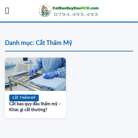
Skip
to
content
Danh mục:
Cắt Thẩm Mỹ
CẮT THẨM MỸ
Cắt bao quy đầu thẩm mỹ –
Khác gì cắt thường?