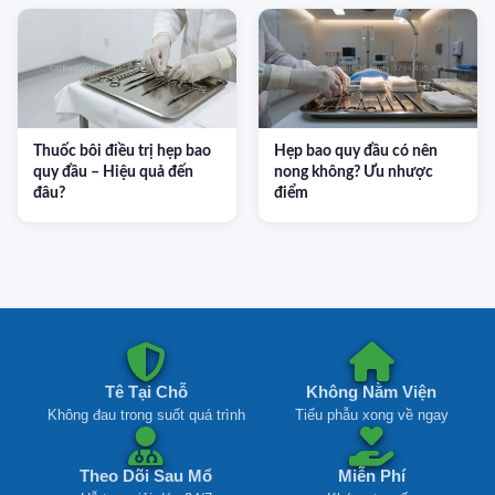
Thuốc bôi điều trị hẹp bao
Hẹp bao quy đầu có nên
quy đầu – Hiệu quả đến
nong không? Ưu nhược
đâu?
điểm
Tê Tại Chỗ
Không Nằm Viện
Không đau trong suốt quá trình
Tiểu phẫu xong về ngay
Theo Dõi Sau Mổ
Miễn Phí