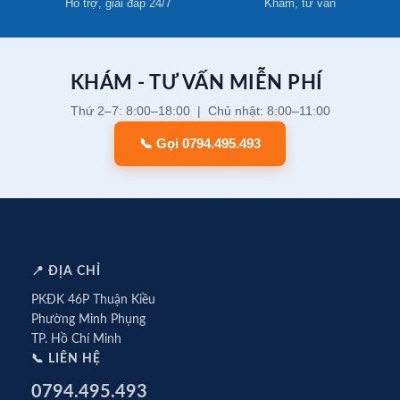
Hỗ trợ, giải đáp 24/7
Khám, tư vấn
KHÁM - TƯ VẤN MIỄN PHÍ
Thứ 2–7: 8:00–18:00 | Chủ nhật: 8:00–11:00
📞 Gọi 0794.495.493
📍 ĐỊA CHỈ
PKĐK 46P Thuận Kiều
Phường Minh Phụng
TP. Hồ Chí Minh
📞 LIÊN HỆ
0794.495.493