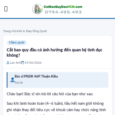
Skip
to
content
Trang chủ
›
Hỏi & Đáp
›
Tổng Quát
TỔNG QUÁT
Cắt bao quy đầu có ảnh hưởng đến quan hệ tình dục
không?
Lan Anh
19/06/2026
Bác sĩ PKĐK 46P Thuận Kiều
Trả lời
Chào bạn! Bác sĩ xin trả lời câu hỏi của bạn như sau:
Sau khi lành hoàn toàn (4–6 tuần), hầu hết nam giới không
ghi nhận thay đổi tiêu cực về khoái cảm hay chức năng tình