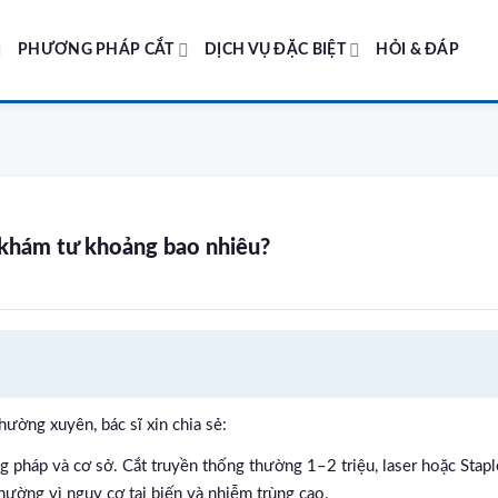
PHƯƠNG PHÁP CẮT
DỊCH VỤ ĐẶC BIỆT
HỎI & ĐÁP
g khám tư khoảng bao nhiêu?
hường xuyên, bác sĩ xin chia sẻ:
 pháp và cơ sở. Cắt truyền thống thường 1–2 triệu, laser hoặc Stapl
hường vì nguy cơ tai biến và nhiễm trùng cao.