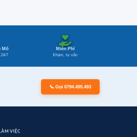
u Mổ
Miễn Phí
 24/7
Khám, tư vấn
📞 Gọi 0794.495.493
 LÀM VIỆC