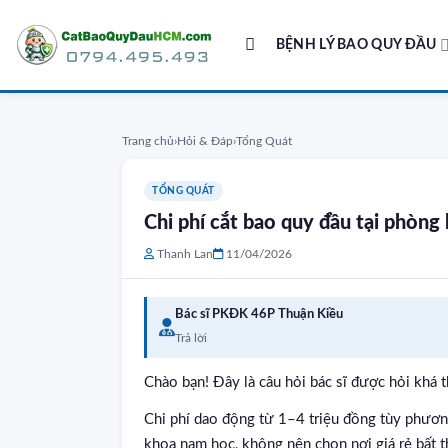
Skip
to
BỆNH LÝ BAO QUY ĐẦU
content
Trang chủ
›
Hỏi & Đáp
›
Tổng Quát
TỔNG QUÁT
Chi phí cắt bao quy đầu tại phòn
Thanh Lan
11/04/2026
Bác sĩ PKĐK 46P Thuận Kiều
Trả lời
Chào bạn! Đây là câu hỏi bác sĩ được hỏi khá t
Chi phí dao động từ 1–4 triệu đồng tùy phương
khoa nam học, không nên chọn nơi giá rẻ bất t