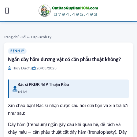
Skip
to
content
Trang chủ
›
Hỏi & Đáp
›
Bệnh Lý
BỆNH LÝ
Ngắn dây hãm dương vật có cần phẫu thuật không?
Thùy Dương
20/03/2023
Bác sĩ PKĐK 46P Thuận Kiều
Trả lời
Xin chào bạn! Bác sĩ nhận được câu hỏi của bạn và xin trả lời
như sau:
Dây hãm (frenulum) ngắn gây đau khi quan hệ, dễ rách và
chảy máu — cần phẫu thuật cắt dây hãm (frenuloplasty). Đây