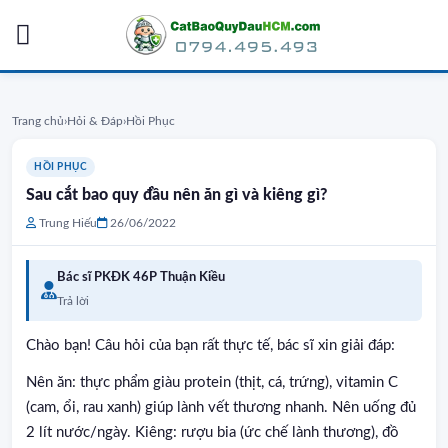
Skip
to
content
Trang chủ
›
Hỏi & Đáp
›
Hồi Phục
HỒI PHỤC
Sau cắt bao quy đầu nên ăn gì và kiêng gì?
Trung Hiếu
26/06/2022
Bác sĩ PKĐK 46P Thuận Kiều
Trả lời
Chào bạn! Câu hỏi của bạn rất thực tế, bác sĩ xin giải đáp:
Nên ăn: thực phẩm giàu protein (thịt, cá, trứng), vitamin C
(cam, ổi, rau xanh) giúp lành vết thương nhanh. Nên uống đủ
2 lít nước/ngày. Kiêng: rượu bia (ức chế lành thương), đồ