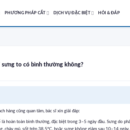
PHƯƠNG PHÁP CẮT
DỊCH VỤ ĐẶC BIỆT
HỎI & ĐÁP
ị sưng to có bình thường không?
ch hàng cũng quan tâm, bác sĩ xin giải đáp:
là hoàn toàn bình thường, đặc biệt trong 3–5 ngày đầu. Sưng do phả
ng, chảy mủ, sốt trên 38.5°C, hoặc sưng không giảm sau 10–14 ngày.