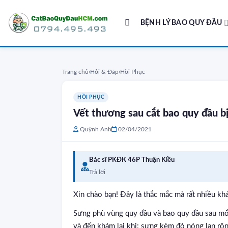
Skip
to
BỆNH LÝ BAO QUY ĐẦU
content
Trang chủ
›
Hỏi & Đáp
›
Hồi Phục
HỒI PHỤC
Vết thương sau cắt bao quy đầu b
Quỳnh Anh
02/04/2021
Bác sĩ PKĐK 46P Thuận Kiều
Trả lời
Xin chào bạn! Đây là thắc mắc mà rất nhiều khá
Sưng phù vùng quy đầu và bao quy đầu sau mổ 
và đến khám lại khi: sưng kèm đỏ nóng lan rộ