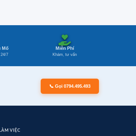
u Mổ
Miễn Phí
 24/7
Khám, tư vấn
📞 Gọi 0794.495.493
 LÀM VIỆC