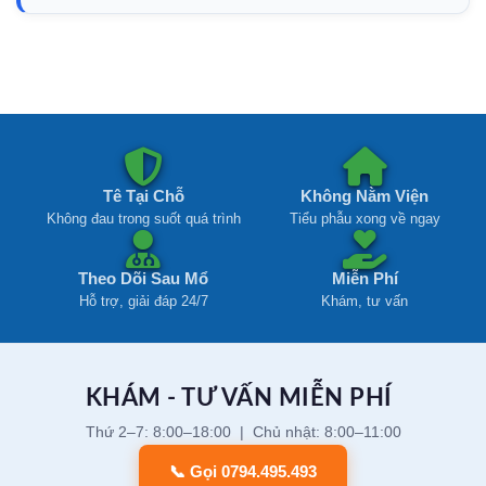
Tê Tại Chỗ
Không Nằm Viện
Không đau trong suốt quá trình
Tiểu phẫu xong về ngay
Theo Dõi Sau Mổ
Miễn Phí
Hỗ trợ, giải đáp 24/7
Khám, tư vấn
KHÁM - TƯ VẤN MIỄN PHÍ
Thứ 2–7: 8:00–18:00 | Chủ nhật: 8:00–11:00
📞 Gọi 0794.495.493