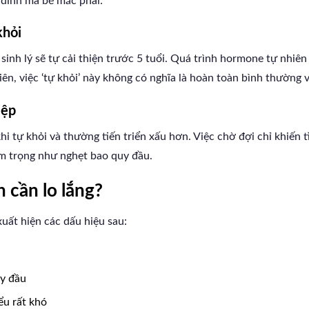
i dính mà bé mắc phải:
khỏi
nh lý sẽ tự cải thiện trước 5 tuổi. Quá trình hormone tự nhiên 
iên, việc ‘tự khỏi’ này không có nghĩa là hoàn toàn bình thường v
iệp
hi tự khỏi và thường tiến triển xấu hơn. Việc chờ đợi chỉ khiến 
m trọng như nghẹt bao quy đầu.
 cần lo lắng?
uất hiện các dấu hiệu sau:
y đầu
ểu rất khó