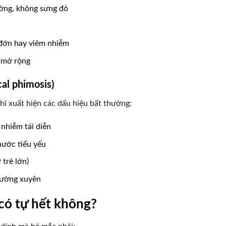
ờng, không sưng đỏ
đớn hay viêm nhiễm
n mở rộng
cal phimosis)
khi xuất hiện các dấu hiệu bất thường:
nhiễm tái diễn
 nước tiểu yếu
trẻ lớn)
hường xuyên
có tự hết không?