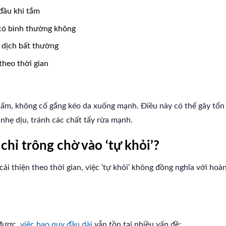
đầu khi tắm
 có bình thường không
t dịch bất thường
heo thời gian
m, không cố gắng kéo da xuống mạnh. Điều này có thể gây tổn 
nhẹ dịu, tránh các chất tẩy rửa mạnh.
chỉ trông chờ vào ‘tự khỏi’?
ải thiện theo thời gian, việc ‘tự khỏi’ không đồng nghĩa với ho
 được,
việc bao quy đầu dài
vẫn tồn tại nhiều vấn đề: