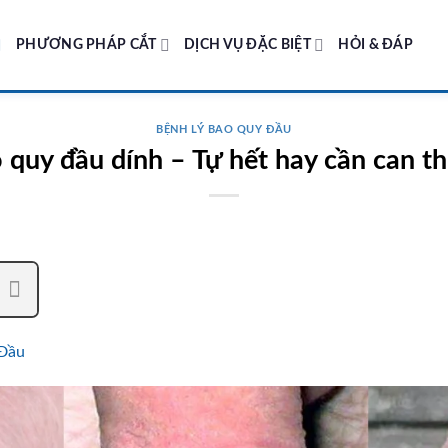
PHƯƠNG PHÁP CẮT
DỊCH VỤ ĐẶC BIỆT
HỎI & ĐÁP
BỆNH LÝ BAO QUY ĐẦU
 quy đầu dính – Tự hết hay cần can th
 Đầu