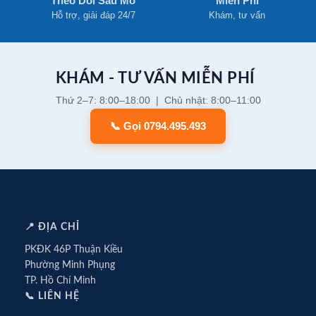
Theo Dõi Sau Mổ
Miễn Phí
Hỗ trợ, giải đáp 24/7
Khám, tư vấn
KHÁM - TƯ VẤN MIỄN PHÍ
Thứ 2–7: 8:00–18:00 | Chủ nhật: 8:00–11:00
📞 Gọi 0794.495.493
📍 ĐỊA CHỈ
PKĐK 46P Thuận Kiều
Phường Minh Phụng
TP. Hồ Chí Minh
📞 LIÊN HỆ