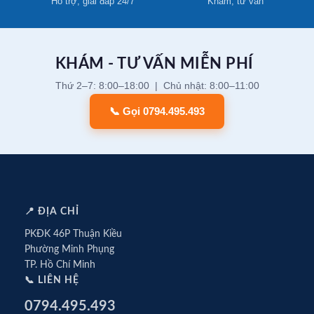
Hỗ trợ, giải đáp 24/7
Khám, tư vấn
KHÁM - TƯ VẤN MIỄN PHÍ
Thứ 2–7: 8:00–18:00 | Chủ nhật: 8:00–11:00
📞 Gọi 0794.495.493
📍 ĐỊA CHỈ
PKĐK 46P Thuận Kiều
Phường Minh Phụng
TP. Hồ Chí Minh
📞 LIÊN HỆ
0794.495.493