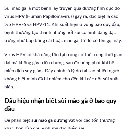
Sùi mào gà là một bệnh lây truyền qua đường tình dục do
virus
HPV
(Human Papillomavirus) gây ra, đặc biệt là các
týp HPV-6 và HPV-11. Khi xuất hiện ở vùng bao quy đầu,
bệnh thường tạo thành những nốt sùi có hình dáng đặc
trưng như búp bông cải hoặc mào gà, từ đó có tên gọi này.
Virus HPV có khả năng tồn tại trong cơ thể trong thời gian
dài mà không gây triệu chứng, sau đó bùng phát khi hệ
miễn dịch suy giảm. Đây chính là lý do tại sao nhiều người
không biết mình đã bị nhiễm cho đến khi các nốt sùi xuất
hiện.
Dấu hiệu nhận biết sùi mào gà ở bao quy
đầu
Để phân biệt
sùi mào gà dương vật
với các tổn thương
khác, bạn cần chú ý những đặc điểm sau: