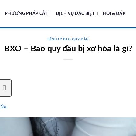
PHƯƠNG PHÁP CẮT
DỊCH VỤ ĐẶC BIỆT
HỎI & ĐÁP
BỆNH LÝ BAO QUY ĐẦU
BXO – Bao quy đầu bị xơ hóa là gì?
 Đầu