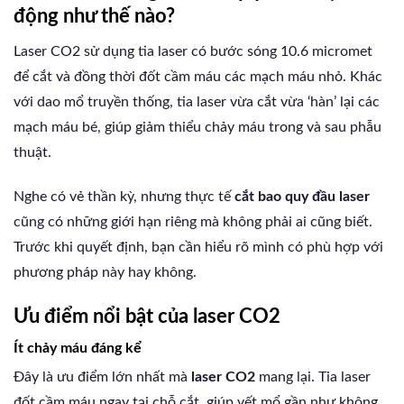
động như thế nào?
Laser CO2 sử dụng tia laser có bước sóng 10.6 micromet
để cắt và đồng thời đốt cầm máu các mạch máu nhỏ. Khác
với dao mổ truyền thống, tia laser vừa cắt vừa ‘hàn’ lại các
mạch máu bé, giúp giảm thiểu chảy máu trong và sau phẫu
thuật.
Nghe có vẻ thần kỳ, nhưng thực tế
cắt bao quy đầu laser
cũng có những giới hạn riêng mà không phải ai cũng biết.
Trước khi quyết định, bạn cần hiểu rõ mình có phù hợp với
phương pháp này hay không.
Ưu điểm nổi bật của laser CO2
Ít chảy máu đáng kể
Đây là ưu điểm lớn nhất mà
laser CO2
mang lại. Tia laser
đốt cầm máu ngay tại chỗ cắt, giúp vết mổ gần như không