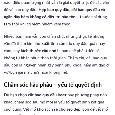
nào, điều quan trọng nhất vẫn là giải quyết triệt để các vấn
đề về bao quy đầu.
Hẹp bao quy đầu, dài bao quy đầu và
ngắn dây hãm không có điều trị bảo tồn
– thuốc chỉ dùng
tạm thời khi có viêm nhiễm kèm theo.
Nhiều bạn nam vẫn còn chần chừ, nhưng thực tế những
vấn đề thầm kín như
xuất tinh sớm
do quy đầu quá nhạy
cảm, hay
kích thước cậu nhỏ
bị hạn chế phát triển sẽ
không tự khắc phục theo thời gian. Thậm chí, dài bao quy
đầu còn là nguyên nhân gây bệnh phụ khoa, nấm âm đạo ở
vợ/bạn gái mà chữa hoài không hết.
Chăm sóc hậu phẫu – yếu tố quyết định
Dù bạn chọn
cắt bao quy đầu laser
hay phương pháp nào
khác, chăm sóc sau mổ mới là yếu tố quyết định kết quả
cuối cùng. Vết mổ khô sạch sẽ cho sẹo đẹp, còn để vết mổ