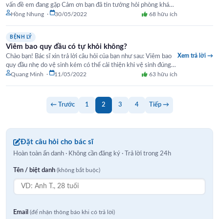
vấn đề em đang gặp Cảm ơn bạn đã tin tưởng hỏi phòng khám.
Nếu…
Hồng Nhung ·
30/05/2022
68 hữu ích
BỆNH LÝ
Viêm bao quy đầu có tự khỏi không?
Xem trả lời →
Chào bạn! Bác sĩ xin trả lời câu hỏi của bạn như sau: Viêm bao
quy đầu nhẹ do vệ sinh kém có thể cải thiện khi vệ sinh đúng…
Quang Minh ·
11/05/2022
63 hữu ích
Phân
← Trước
1
2
3
4
Tiếp →
trang
bài
Đặt câu hỏi cho bác sĩ
viết
Hoàn toàn ẩn danh · Không cần đăng ký · Trả lời trong 24h
Tên / biệt danh
(không bắt buộc)
Email
(để nhận thông báo khi có trả lời)