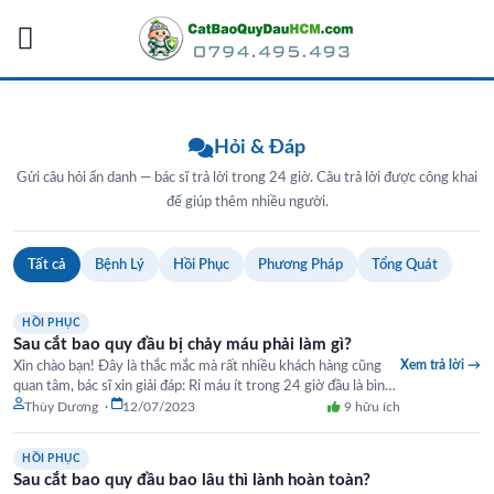
Skip
to
content
Hỏi & Đáp
Gửi câu hỏi ẩn danh — bác sĩ trả lời trong 24 giờ. Câu trả lời được công khai
để giúp thêm nhiều người.
Tất cả
Bệnh Lý
Hồi Phục
Phương Pháp
Tổng Quát
HỒI PHỤC
Sau cắt bao quy đầu bị chảy máu phải làm gì?
Xem trả lời →
Xin chào bạn! Đây là thắc mắc mà rất nhiều khách hàng cũng
quan tâm, bác sĩ xin giải đáp: Rỉ máu ít trong 24 giờ đầu là bình
thường.…
Thùy Dương ·
12/07/2023
9 hữu ích
HỒI PHỤC
Sau cắt bao quy đầu bao lâu thì lành hoàn toàn?