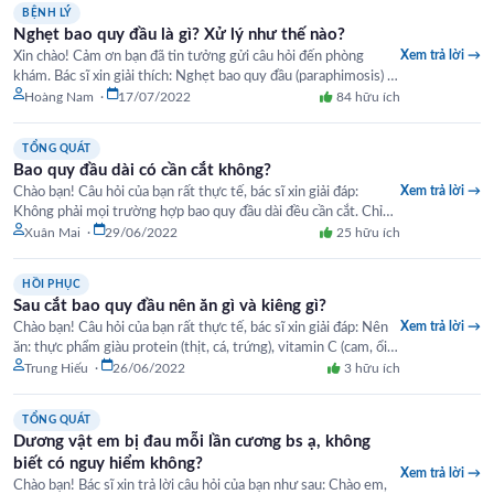
BỆNH LÝ
Nghẹt bao quy đầu là gì? Xử lý như thế nào?
Xem trả lời →
Xin chào! Cảm ơn bạn đã tin tưởng gửi câu hỏi đến phòng
khám. Bác sĩ xin giải thích: Nghẹt bao quy đầu (paraphimosis) là
tình trạng bao quy đầu…
Hoàng Nam ·
17/07/2022
84 hữu ích
TỔNG QUÁT
Bao quy đầu dài có cần cắt không?
Xem trả lời →
Chào bạn! Câu hỏi của bạn rất thực tế, bác sĩ xin giải đáp:
Không phải mọi trường hợp bao quy đầu dài đều cần cắt. Chỉ
cần cắt khi:…
Xuân Mai ·
29/06/2022
25 hữu ích
HỒI PHỤC
Sau cắt bao quy đầu nên ăn gì và kiêng gì?
Xem trả lời →
Chào bạn! Câu hỏi của bạn rất thực tế, bác sĩ xin giải đáp: Nên
ăn: thực phẩm giàu protein (thịt, cá, trứng), vitamin C (cam, ổi,
rau xanh) giúp…
Trung Hiếu ·
26/06/2022
3 hữu ích
TỔNG QUÁT
Dương vật em bị đau mỗi lần cương bs ạ, không
biết có nguy hiểm không?
Xem trả lời →
Chào bạn! Bác sĩ xin trả lời câu hỏi của bạn như sau: Chào em,