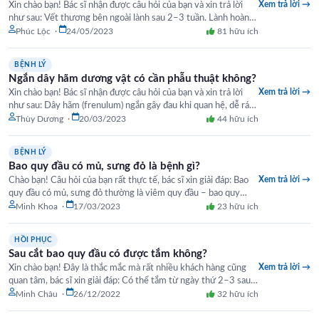
Xem trả lời →
Xin chào bạn! Bác sĩ nhận được câu hỏi của bạn và xin trả lời
như sau: Vết thương bên ngoài lành sau 2–3 tuần. Lành hoàn
toàn (bao gồm…
Phúc Lộc ·
24/05/2023
81 hữu ích
BỆNH LÝ
Ngắn dây hãm dương vật có cần phẫu thuật không?
Xem trả lời →
Xin chào bạn! Bác sĩ nhận được câu hỏi của bạn và xin trả lời
như sau: Dây hãm (frenulum) ngắn gây đau khi quan hệ, dễ rách
và chảy…
Thùy Dương ·
20/03/2023
44 hữu ích
BỆNH LÝ
Bao quy đầu có mủ, sưng đỏ là bệnh gì?
Xem trả lời →
Chào bạn! Câu hỏi của bạn rất thực tế, bác sĩ xin giải đáp: Bao
quy đầu có mủ, sưng đỏ thường là viêm quy đầu – bao quy
đầu…
Minh Khoa ·
17/03/2023
23 hữu ích
HỒI PHỤC
Sau cắt bao quy đầu có được tắm không?
Xem trả lời →
Xin chào bạn! Đây là thắc mắc mà rất nhiều khách hàng cũng
quan tâm, bác sĩ xin giải đáp: Có thể tắm từ ngày thứ 2–3 sau
mổ, nhưng…
Minh Châu ·
26/12/2022
32 hữu ích