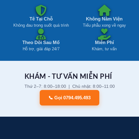
Tê Tại Chỗ
Không Nằm Viện
Không đau trong suốt quá trình
Tiểu phẫu xong về ngay
Theo Dõi Sau Mổ
Miễn Phí
Hỗ trợ, giải đáp 24/7
Khám, tư vấn
KHÁM - TƯ VẤN MIỄN PHÍ
Thứ 2–7: 8:00–18:00 | Chủ nhật: 8:00–11:00
📞 Gọi 0794.495.493